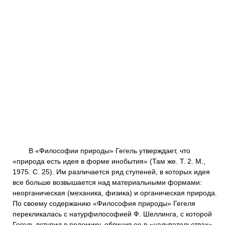
В «Философии природы» Гегель утверждает, что
«природа есть идея в форме инобытия» (Там же. Т. 2. М.,
1975. С. 25). Им различается ряд ступеней, в которых идея
все больше возвышается над материальными формами:
неорганическая (механика, физика) и органическая природа.
По своему содержанию «Философия природы» Гегеля
перекликалась с натурфилософией Ф. Шеллинга, с которой
Гегель вступил в полемику, обвинив ее в «надувательствах»