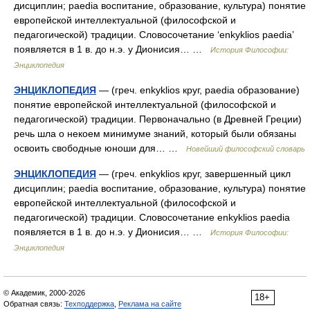
дисциплин; paedia воспитание, образование, культура) понятие
европейской интеллектуальной (философской и
педагогической) традиции. Словосочетание ‘enkyklios paedia’
появляется в 1 в. до н.э. у Дионисия… …
История Философии:
Энциклопедия
ЭНЦИКЛОПЕДИЯ
— (греч. enkyklios круг, paedia образование)
понятие европейской интеллектуальной (философской и
педагогической) традиции. Первоначально (в Древней Греции)
речь шла о некоем минимуме знаний, который были обязаны
освоить свободные юноши для… …
Новейший философский словарь
ЭНЦИКЛОПЕДИЯ
— (греч. enkyklios круг, завершенный цикл
дисциплин; paedia воспитание, образование, культура) понятие
европейской интеллектуальной (философской и
педагогической) традиции. Словосочетание enkyklios paedia
появляется в 1 в. до н.э. у Дионисия… …
История Философии:
Энциклопедия
© Академик, 2000-2026
18+
Обратная связь:
Техподдержка
,
Реклама на сайте