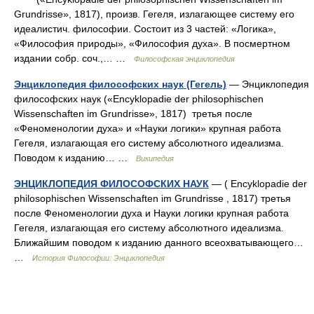
Grundrisse», 1817), произв. Гегеля, излагающее систему его
идеалистич. философии. Состоит из 3 частей: «Логика»,
«Философия природы», «Философия духа». В посмертном
издании собр. соч.,… …
Философская энциклопедия
Энциклопедия философских наук (Гегель)
— Энциклопедия
философских наук («Encyklopadie der philosophischen
Wissenschaften im Grundrisse», 1817) третья после
«Феноменологии духа» и «Науки логики» крупная работа
Гегеля, излагающая его систему абсолютного идеализма.
Поводом к изданию… …
Википедия
ЭНЦИКЛОПЕДИЯ ФИЛОСОФСКИХ НАУК
— ( Encyklopadie der
philosophischen Wissenschaften im Grundrisse , 1817) третья
после Феноменологии духа и Науки логики крупная работа
Гегеля, излагающая его систему абсолютного идеализма.
Ближайшим поводом к изданию данного всеохватывающего…
…
История Философии: Энциклопедия