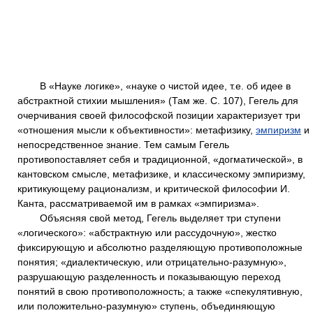
В «Науке логике», «науке о чистой идее, т.е. об идее в
абстрактной стихии мышления» (Там же. С. 107), Гегель для
очерчивания своей философской позиции характеризует три
«отношения мысли к объективности»: метафизику,
эмпиризм
и
непосредственное знание. Тем самым Гегель
противопоставляет себя и традиционной, «догматической», в
кантовском смысле, метафизике, и классическому эмпиризму,
критикующему рационализм, и критической философии И.
Канта, рассматриваемой им в рамках «эмпиризма».
Объясняя свой метод, Гегель выделяет три ступени
«логического»: «абстрактную или рассудочную», жестко
фиксирующую и абсолютно разделяющую противоположные
понятия; «диалектическую, или отрицательно-разумную»,
разрушающую разделенность и показывающую переход
понятий в свою противоположность; а также «спекулятивную,
или положительно-разумную» ступень, объединяющую