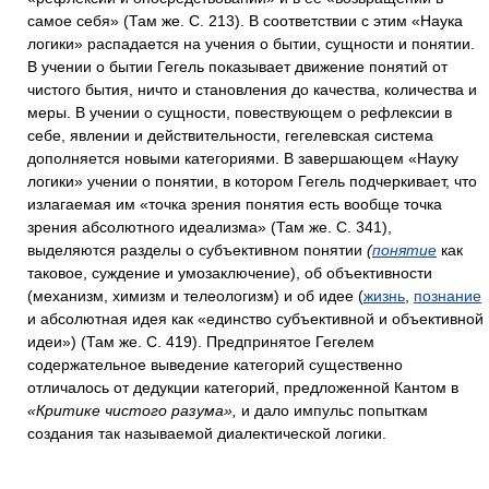
самое себя» (Там же. С. 213). В соответствии с этим «Наука
логики» распадается на учения о бытии, сущности и понятии.
В учении о бытии Гегель показывает движение понятий от
чистого бытия, ничто и становления до качества, количества и
меры. В учении о сущности, повествующем о рефлексии в
себе, явлении и действительности, гегелевская система
дополняется новыми категориями. В завершающем «Науку
логики» учении о понятии, в котором Гегель подчеркивает, что
излагаемая им «точка зрения понятия есть вообще точка
зрения абсолютного идеализма» (Там же. С. 341),
выделяются разделы о субъективном понятии
(
понятие
как
таковое, суждение и умозаключение), об объективности
(механизм, химизм и телеологизм) и об идее (
жизнь
,
познание
и абсолютная идея как «единство субъективной и объективной
идеи») (Там же. С. 419). Предпринятое Гегелем
содержательное выведение категорий существенно
отличалось от дедукции категорий, предложенной Кантом в
«Критике чистого разума»,
и дало импульс попыткам
создания так называемой диалектической логики.