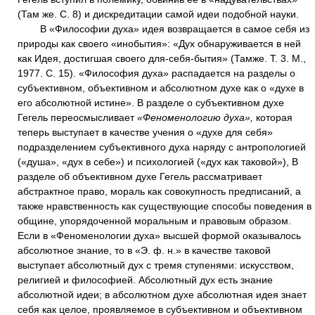
(Там же. С. 8) и дискредитации самой идеи подобной науки.
В «Философии духа» идея возвращается в самое себя из
природы как своего «инобытия»: «Дух обнаруживается в ней
как Идея, достигшая своего для-себя-бытия» (Тамже. Т. 3. М.,
1977. С. 15). «Философия духа» распадается на разделы о
субъективном, объективном и абсолютном духе как о «духе в
его абсолютной истине». В разделе о субъективном духе
Гегель переосмысливает
«Феноменологию духа»,
которая
теперь выступает в качестве учения о «духе для себя»
подразделением субъективного духа наряду с антропологией
(«душа», «дух в себе») и психологией («дух как таковой»), В
разделе об объективном духе Гегель рассматривает
абстрактное право, мораль как совокупность предписаний, а
также нравственность как существующие способы поведения в
общине, упорядоченной моральным и правовым образом.
Если в «Феноменологии духа» высшей формой оказывалось
абсолютное знание, то в «Э. ф. н.» в качестве таковой
выступает абсолютный дух с тремя ступенями: искусством,
религией и философией. Абсолютный дух есть знание
абсолютной идеи; в абсолютном духе абсолютная идея знает
себя как целое, проявляемое в субъективном и объективном