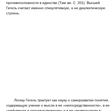
противоположности в единстве (Там же. С. 201). Высшей
Гегель считает именно спекулятивную, а не диалектическую
ступень.
Логику Гегель трактует как науку о саморазвитии понятия,
содержащую учение о мысли в ее «непосредственности», в ее
«рефлексии и опосредствовании» и в ее «возвращении в