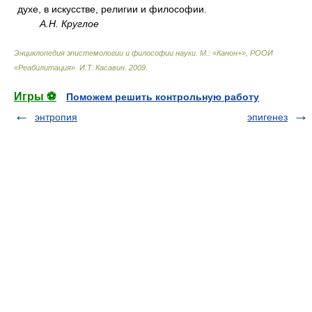
духе, в искусстве, религии и философии.
А.Н. Круглое
Энциклопедия эпистемологии и философии науки. М.: «Канон+», РООИ
«Реабилитация»
.
И.Т. Касавин
.
2009
.
Игры ⚽
Поможем решить контрольную работу
энтропия
эпигенез